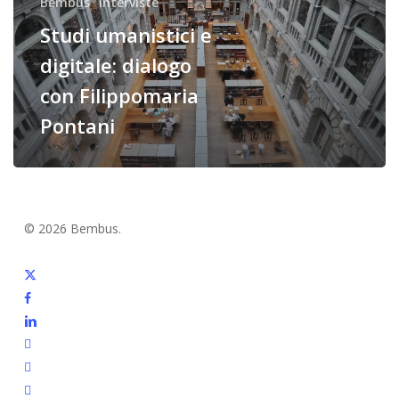
con
Bembus
Interviste
Filippomaria
Studi umanistici e
Pontani
digitale: dialogo
con Filippomaria
Pontani
© 2026 Bembus.
x-
twitter
facebook
linkedin
youtube
RSS
github