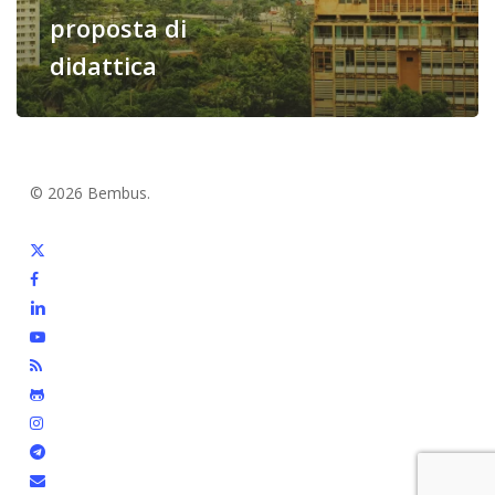
proposta di
didattica
© 2026 Bembus.
x-
twitter
facebook
linkedin
youtube
RSS
github
instagram
telegram
email