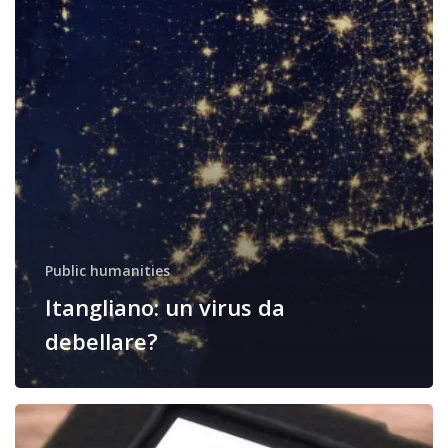
Public humanities
Itangliano: un virus da
debellare?
Parlare
di