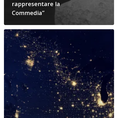
rappresentare la
Commedia”
Itangliano:
un
virus
da
debellare?