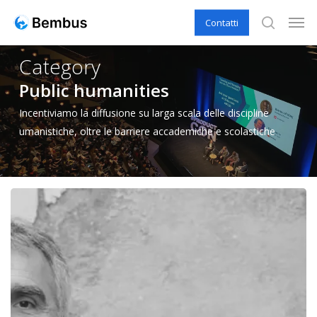
Skip
Men
Contatti
to
search
main
Category
content
Public humanities
Incentiviamo la diffusione su larga scala delle discipline
umanistiche, oltre le barriere accademiche e scolastiche
Cronaca
dell’intervista
“Nel
nome
di
Dante:
rappresentare