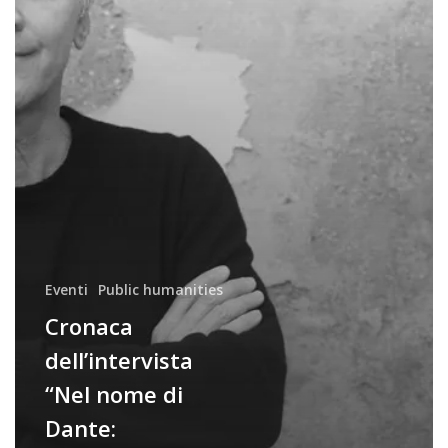
la
Commedia”
Eventi
Public humanities
Cronaca
dell’intervista
“Nel nome di
Dante: